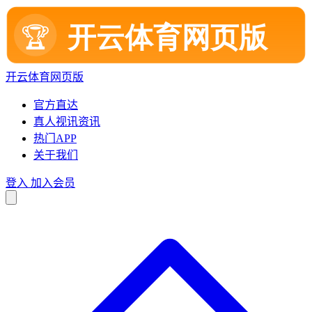
开云体育网页版
官方直达
真人视讯资讯
热门APP
关于我们
登入
加入会员