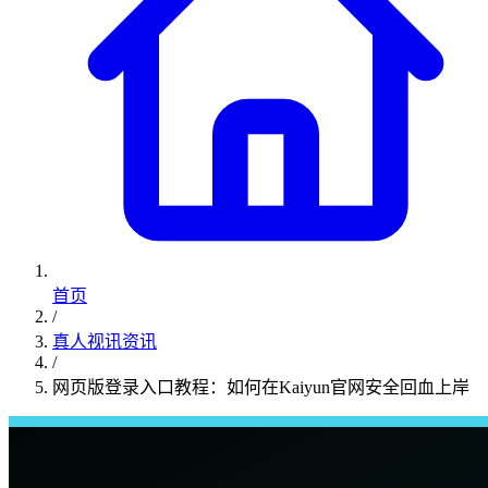
首页
/
真人视讯资讯
/
网页版登录入口教程：如何在Kaiyun官网安全回血上岸