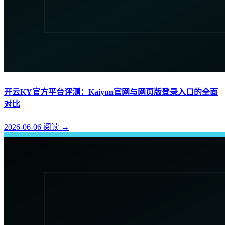
开云KY官方平台评测：Kaiyun官网与网页版登录入口的全面
对比
2026-06-06
阅读
→