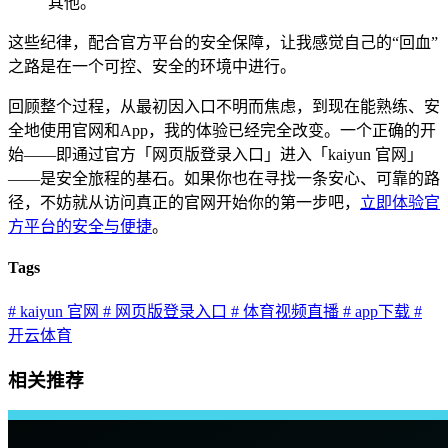
其他。
这些纪律，配合官方平台的安全保障，让我感觉自己的“回血”
之路是在一个可控、安全的环境中进行。
回顾整个过程，从最初因入口不明而焦虑，到现在能熟练、安
全地使用官网和App，我的体验已经完全改变。一个正确的开
始——即通过官方「网页版登录入口」进入「kaiyun 官网」
——是安全旅程的基石。如果你也在寻找一条安心、可靠的路
径，不妨就从访问真正的官网开始你的第一步吧，
立即体验官
方平台的安全与便捷
。
Tags
# kaiyun 官网
# 网页版登录入口
# 体育视频直播
# app下载
#
开云体育
相关推荐