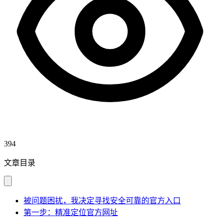
394
文章目录
被问题困扰，我决定寻找安全可靠的官方入口
第一步：精准定位官方网址