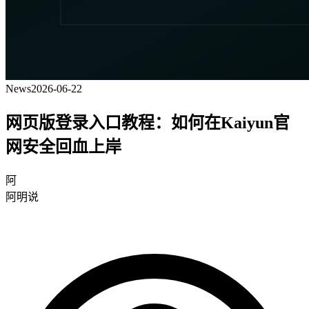
News
2026-06-22
网页版登录入口教程：如何在Kaiyun官
网安全回血上岸
阿
阿明说