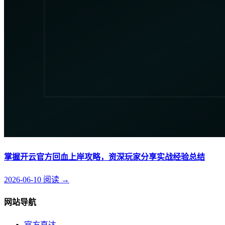
掌握开云官方回血上岸攻略，资深玩家分享实战经验总结
2026-06-10
阅读
→
网站导航
官方直达