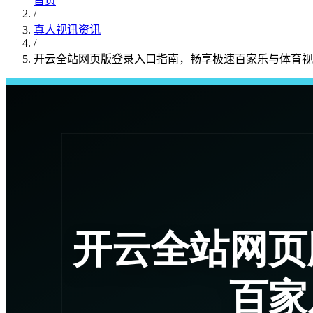
首页
/
真人视讯资讯
/
开云全站网页版登录入口指南，畅享极速百家乐与体育视