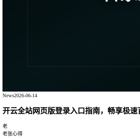
News
2026-06-14
开云全站网页版登录入口指南，畅享极速
老
老张心得