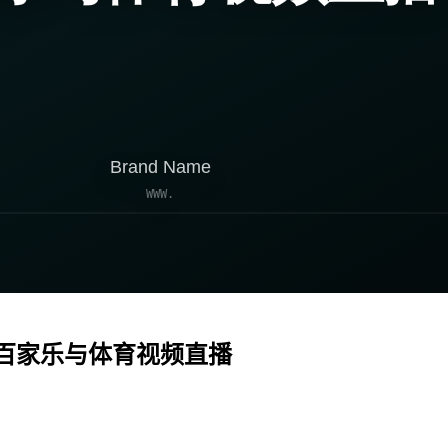
百家乐与体育视频直播